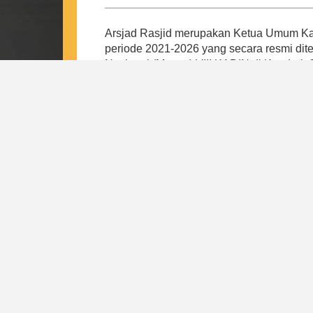
Arsjad Rasjid merupakan Ketua Umum Kam
periode 2021-2026 yang secara resmi di
Nasional (Munas) VIII KADIN di Kendari,
Arsjad merespon tantangan pada masa p
Indonesia, yaitu tulang punggung keseh
daerah, peningkatan kewirausahaan dan k
regulasi internal. Hal ini bertujuan untu
payung baik bagi pengusaha kecil, meneng
Dari 4 pilar tersebut, lahirlah program-
mewujudkan visi Indonesia Emas Tahun 
Indonesia. Di bawah kepemimpinan Arsjad
kepastian kepada pemerintah dan masyar
Indonesia sebagai induk organisasi duni
nasional yang resilient, mandiri, dan profe