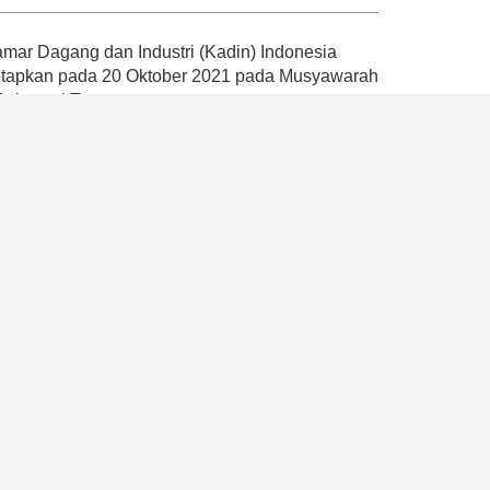
ar Dagang dan Industri (Kadin) Indonesia
tetapkan pada 20 Oktober 2021 pada Musyawarah
 Sulawesi Tenggara.
andemi dengan mencetuskan empat Pilar Kadin
atan, pemberdayaan ekonomi nasional dan
ompetensi, serta penguatan organisasi dan
k memperkuat peran Kadin Indonesia sebagai
ah, mikro, besar, dan industri
program yang dapat mendukung pemerintah
2045 dengan memaksimalkan peran aktif Kadin
, Kadin Indonesia juga berhasil memberikan
akat umum bahwa hanya terdapat satu Kadin di
a usaha dan payung asosiasi dunia usaha
ssional.