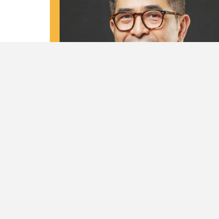
Biodata
Nama Lengkap
M. Arsjad Rasjid P.M
Tempat dan Tanggal Lahir